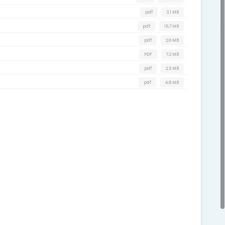
pdf
2,1 MB
pdf
15,7 MB
pdf
2,6 MB
PDF
7,2 MB
pdf
2,5 MB
pdf
4,8 MB