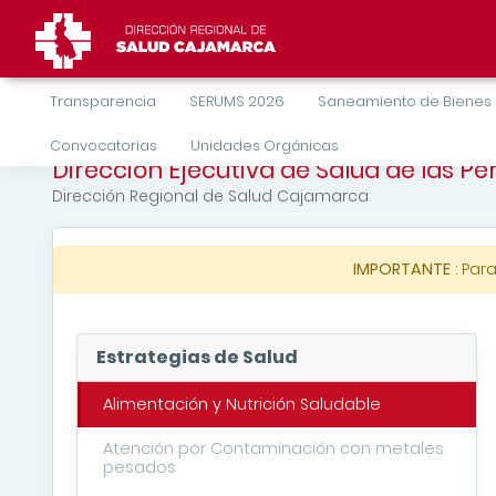
Transparencia
SERUMS 2026
Saneamiento de Bienes
Convocatorias
Unidades Orgánicas
Dirección Ejecutiva de Salud de las P
Dirección Regional de Salud Cajamarca
IMPORTANTE
: Par
Estrategias de Salud
Alimentación y Nutrición Saludable
Atención por Contaminación con metales
pesados