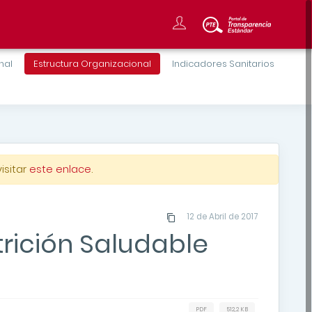
onal
Estructura Organizacional
Indicadores Sanitarios
isitar
este enlace
.
12 de Abril de 2017
rición Saludable
PDF
512,2 KB