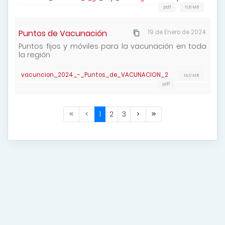
pdf
11,8 MB
Puntos de Vacunación
19 de Enero de 2024
Puntos fijos y móviles para la vacunación en toda
la región
vacuncion_2024_-_Puntos_de_VACUNACION_2
14,0 MB
pdf
1
2
3