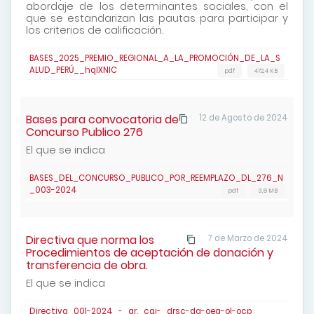
abordaje de los determinantes sociales, con el
que se estandarizan las pautas para participar y
los criterios de calificación.
BASES_2025_PREMIO_REGIONAL_A_LA_PROMOCIÓN_DE_LA_S
ALUD_PERÚ__hqIXNIC
pdf
472,4 KB
Bases para convocatoria de
12 de Agosto de 2024
Concurso Publico 276
El que se indica
BASES_DEL_CONCURSO_PUBLICO_POR_REEMPLAZO_DL_276_N
_003-2024
pdf
3,8 MB
Directiva que norma los
7 de Marzo de 2024
Procedimientos de aceptación de donación y
transferencia de obra.
El que se indica
Directiva_001-2024_-_gr._caj-_drsc-dg-oea-ol-ocp