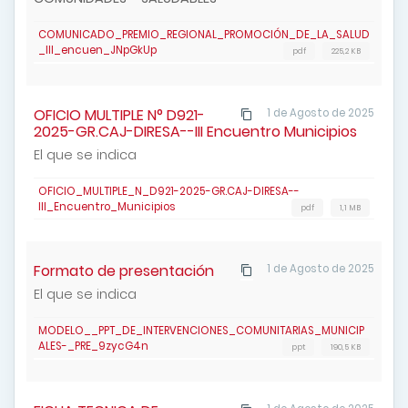
COMUNICADO_PREMIO_REGIONAL_PROMOCIÓN_DE_LA_SALUD
_III_encuen_JNpGkUp
pdf
225,2 KB
OFICIO MULTIPLE N° D921-
1 de Agosto de 2025
2025-GR.CAJ-DIRESA--III Encuentro Municipios
El que se indica
OFICIO_MULTIPLE_N_D921-2025-GR.CAJ-DIRESA--
III_Encuentro_Municipios
pdf
1,1 MB
Formato de presentación
1 de Agosto de 2025
El que se indica
MODELO__PPT_DE_INTERVENCIONES_COMUNITARIAS_MUNICIP
ALES-_PRE_9zycG4n
ppt
190,5 KB