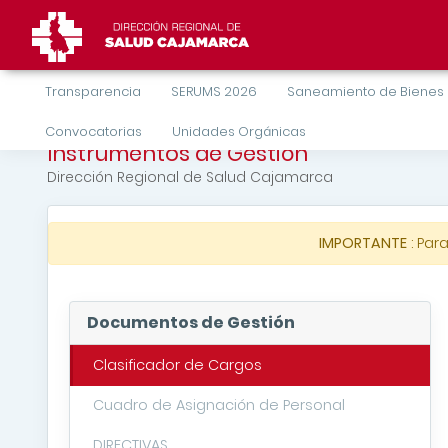
Transparencia
SERUMS 2026
Saneamiento de Bienes
Convocatorias
Unidades Orgánicas
Instrumentos de Gestión
Dirección Regional de Salud Cajamarca
IMPORTANTE
: Par
Documentos de Gestión
Clasificador de Cargos
Cuadro de Asignación de Personal
DIRECTIVAS