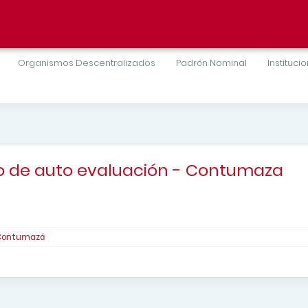
Organismos Descentralizados
Padrón Nominal
Instituci
io de auto evaluación - Contumaza
-Contumazá